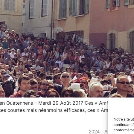
n Quatennens – Mardi 29 Août 2017 Ces « Amfis d’été », qu
nces courtes mais néanmoins efficaces, ces « Amfis d’été » 
Notre site u
continuant à
conformément
2024 – Adrien Quaten