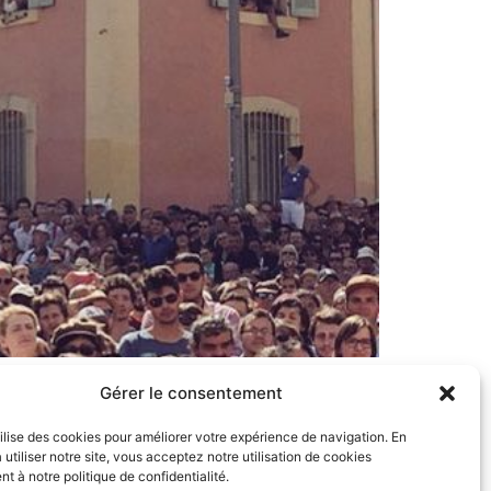
el pied ! J’écris ces quelques mots dans le
Gérer le consentement
de La France Insoumise sous le soleil de
tilise des cookies pour améliorer votre expérience de navigation. En
 utiliser notre site, vous acceptez notre utilisation de cookies
 à notre politique de confidentialité.
nens – Tous droits réservés –
Mentions légales