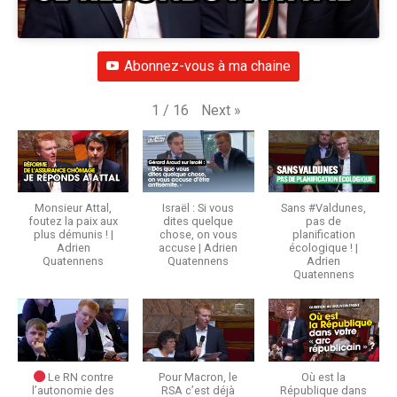
Abonnez-vous à ma chaine
Next
»
1
/
16
Monsieur Attal,
Israël : Si vous
Sans #Valdunes,
foutez la paix aux
dites quelque
pas de
plus démunis ! |
chose, on vous
planification
Adrien
accuse | Adrien
écologique ! |
Quatennens
Quatennens
Adrien
Quatennens
Le RN contre
Pour Macron, le
Où est la
l’autonomie des
RSA c’est déjà
République dans