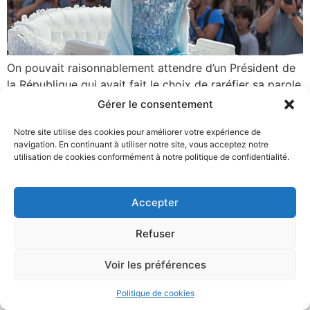
On pouvait raisonnablement attendre d’un Président de
la République qui avait fait le choix de raréfier sa parole
que, lorsqu’il en ferait usage, il aurait quelque chose à
Gérer le consentement
nous dire. Il n’en fût rien. En un peu plus d’une heure,
Notre site utilise des cookies pour améliorer votre expérience de
Emmanuel Macron n’aura fait aucune annonce. Il n’aura
navigation. En continuant à utiliser notre site, vous acceptez notre
même pas tenté de désamorcer les polémiques […]
utilisation de cookies conformément à notre politique de confidentialité.
2024 – Adrien Quatennens – Tous droits réservés –
Mentions légales
Accepter
Refuser
Voir les préférences
Politique de cookies