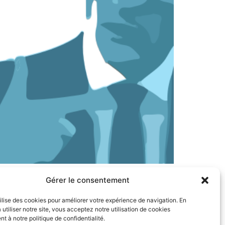
u beau milieu de la séquence budgétaire à
Gérer le consentement
 ces quinze derniers jours, littéralement
tilise des cookies pour améliorer votre expérience de navigation. En
 utiliser notre site, vous acceptez notre utilisation de cookies
 à notre politique de confidentialité.
nens – Tous droits réservés –
Mentions légales