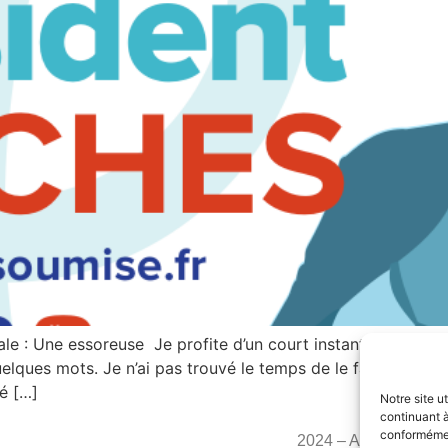
le : Une essoreuse Je profite d’un court instant de répit a
lques mots. Je n’ai pas trouvé le temps de le faire pendant
é […]
Notre site u
continuant à
conformément
2024 – Adrien Quaten