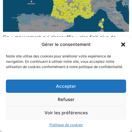
Ce « mouvement qui s’essouffle » n’en finit plus de
continuer ! Ainsi s’achève 2018. Comment ont-ils pu
Gérer le consentement
imaginer un seul instant que la déconfiture de Macron
Notre site utilise des cookies pour améliorer votre expérience de
se terminerait avec l’entrée dans la période des fêtes de
navigation. En continuant à utiliser notre site, vous acceptez notre
fin d’année ? Certes, les machines à dénigrer le
utilisation de cookies conformément à notre politique de confidentialité.
mouvement des Gilets Jaunes ont démarré très tôt, dès
les prémices […]
Accepter
2024 – Adrien Quatennens – Tous droits réservés –
Refuser
Mentions légales
Voir les préférences
Politique de cookies