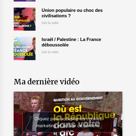
Union populaire ou choc des
civilisations ?
Lire la suite
Israël / Palestine : La France
déboussolée
Lire la suite
Ma dernière vidéo
Cliquez pour accepter les cookies
marketing et activer ce contenu