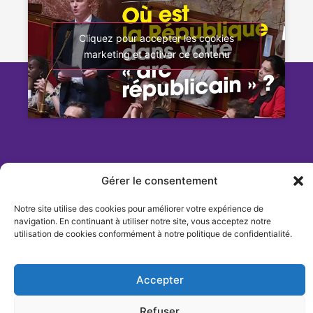
Cliquez pour accepter les cookies
marketing et activer ce contenu
Gérer le consentement
Notre site utilise des cookies pour améliorer votre expérience de
2024 – Adrien Quatennens – Tous droits réservés –
navigation. En continuant à utiliser notre site, vous acceptez notre
utilisation de cookies conformément à notre politique de confidentialité.
Mentions légales
Accepter
Refuser