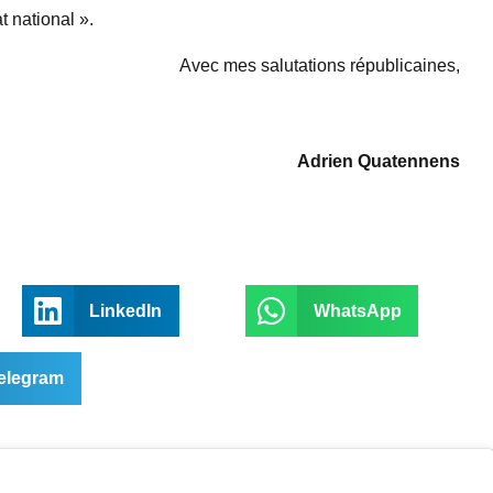
 national ».
Avec mes salutations républicaines,
Adrien Quatennens
LinkedIn
WhatsApp
elegram