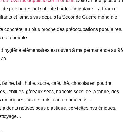
rte de revenus depuis le confinement
. Cette année, plus d’un
s de personnes ont sollicité l’aide alimentaire. La France
rifiants et jamais vus depuis la Seconde Guerre mondiale !
ité concrète, au plus proche des préoccupations populaires.
ce du peuple.
ts d’hygiène élémentaires est ouvert à ma permanence au 96
17h.
rine, lait, huile, sucre, café, thé, chocolat en poudre,
s, lentilles, gâteaux secs, haricots secs, de la farine, des
 en briques, jus de fruits, eau en bouteille,…
s à dents neuves sous plastique, serviettes hygiéniques,
 nettoyage…