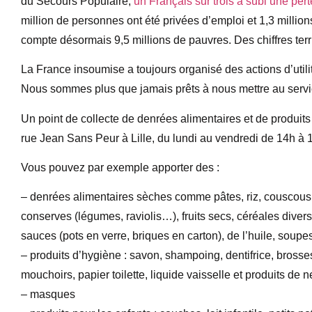
du Secours Populaire,
un Français sur trois a subi une pe
million de personnes ont été privées d’emploi et 1,3 million
compte désormais 9,5 millions de pauvres. Des chiffres ter
La France insoumise a toujours organisé des actions d’util
Nous sommes plus que jamais prêts à nous mettre au servi
Un point de collecte de denrées alimentaires et de produi
rue Jean Sans Peur à Lille, du lundi au vendredi de 14h à 
Vous pouvez par exemple apporter des :
– denrées alimentaires sèches comme pâtes, riz, couscous, fa
conserves (légumes, raviolis…), fruits secs, céréales diverse
sauces (pots en verre, briques en carton), de l’huile, soupes
– produits d’hygiène : savon, shampoing, dentifrice, brosse
mouchoirs, papier toilette, liquide vaisselle et produits de
– masques