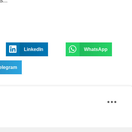
ots…
LinkedIn
WhatsApp
elegram