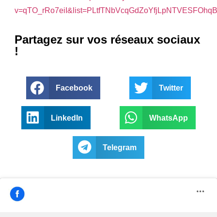
v=qTO_rRo7eiI&list=PLtfTNbVcqGdZoYfjLpNTVESFOhq
Partagez sur vos réseaux sociaux
!
Facebook
Twitter
LinkedIn
WhatsApp
Telegram