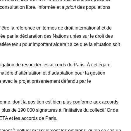
consultation libre, informée et
a priori
des populations
être la référence en termes de droit international et de
ée par la déclaration des Nations unies sur le droit des
tière tenu pour important aiderait à ce que la situation soit
igation de respecter les accords de Paris. À cet égard
atière d’atténuation et d’adaptation pour la gestion
ale avec le projet présentement défendu par le
yenne, dont la position est bien plus conforme aux accords
plus de 190 000 signatures à l’initiative du collectif Or de
 CETA et les accords de Paris.
enaient à polluer massivement les environs, qu’en ce cas un