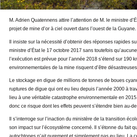
M. Adrien Quatennens attire l’attention de M. le ministre d’Ét
projet de mine d’or à ciel ouvert dans l’ouest de la Guyane.
Il insiste sur la nécessité d’obtenir des réponses rapides s
ministre d’État le 17 octobre 2017 sans toutefois qu’aucune
l’exécution est prévue pour l’année 2018 s’étend sur 190 k
environnementales de la mine risquent d’être désastreuses
Le stockage en digue de millions de tonnes de boues cyanu
ruptures de digue qui ont eu lieu depuis l’année 2000 à tr
lieu à une véritable catastrophe environnementale en 2015. À 
donc ce risque dont les effets peuvent s’étendre bien au-del
Il s’interroge sur l’inaction du ministère de la transition é
son impact sur l’écosystème concerné. Il s’étonne du fait qu
autochtones n’ait purement et simplement pas eu lieu. La c