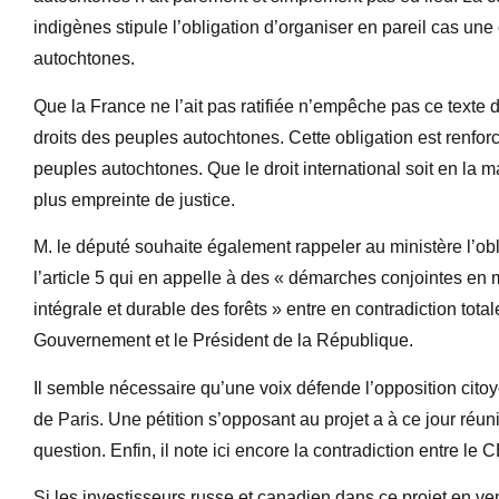
indigènes stipule l’obligation d’organiser en pareil cas une 
autochtones.
Que la France ne l’ait pas ratifiée n’empêche pas ce texte d’
droits des peuples autochtones. Cette obligation est renforc
peuples autochtones. Que le droit international soit en la ma
plus empreinte de justice.
M. le député souhaite également rappeler au ministère l’obl
l’article 5 qui en appelle à des « démarches conjointes en m
intégrale et durable des forêts » entre en contradiction tot
Gouvernement et le Président de la République.
Il semble nécessaire qu’une voix défende l’opposition cito
de Paris. Une pétition s’opposant au projet a à ce jour réuni 
question. Enfin, il note ici encore la contradiction entre le
Si les investisseurs russe et canadien dans ce projet en v