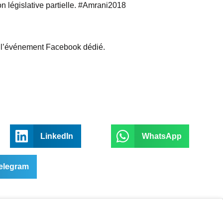
on législative partielle. #Amrani2018
r l’événement Facebook dédié.
LinkedIn
WhatsApp
elegram