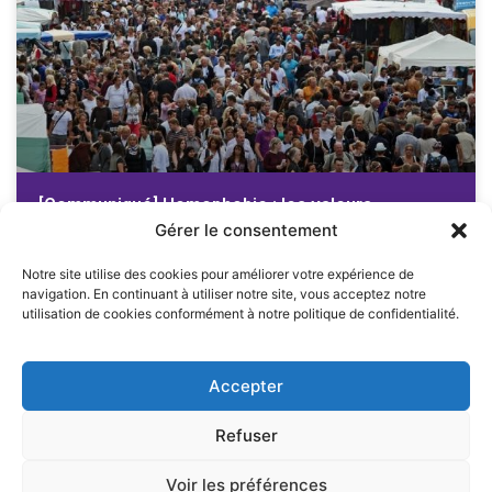
[Communiqué] Homophobie : les valeurs
républicaines ne se bradent pas
Gérer le consentement
Version PDF Plusieurs témoignages indiquent que la Braderie de
Notre site utilise des cookies pour améliorer votre expérience de
Lille, fête populaire censée être un moment de joie collective, aurait
navigation. En continuant à utiliser notre site, vous acceptez notre
été marquée par plusieurs agressions
utilisation de cookies conformément à notre politique de confidentialité.
LIRE LA SUITE
Accepter
1
2
3
4
5
6
7
Refuser
Voir les préférences
2024 – Adrien Quatennens – Tous droits réservés –