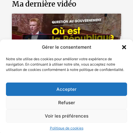
Ma dernière vidéo
Cliquez pour accepter les cookies
Gérer le consentement
marketing et activer ce contenu
Notre site utilise des cookies pour améliorer votre expérience de
navigation. En continuant à utiliser notre site, vous acceptez notre
utilisation de cookies conformément à notre politique de confidentialité.
Accepter
Refuser
Voir les préférences
2024 – Adrien Quatennens – Tous droits réservés –
Mentions légales
Politique de cookies