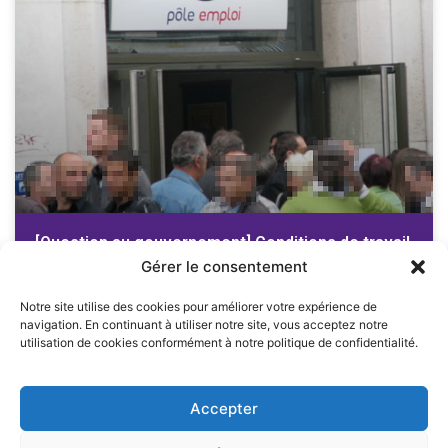
[Question au gouvernement] Conditions de travail
des agents de Pôle emploi
Gérer le consentement
M. Adrien Quatennens attire l’attention de M. le ministre du travail,
Notre site utilise des cookies pour améliorer votre expérience de
du plein emploi et de l’insertion sur les conditions de travail des
navigation. En continuant à utiliser notre site, vous acceptez notre
agents de
utilisation de cookies conformément à notre politique de confidentialité.
LIRE LA SUITE
Accepter
1
2
3
4
5
6
7