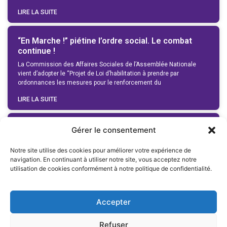
LIRE LA SUITE
“En Marche !” piétine l’ordre social. Le combat
continue !
La Commission des Affaires Sociales de l’Assemblée Nationale
vient d’adopter le “Projet de Loi d’habilitation à prendre par
ordonnances les mesures pour le renforcement du
LIRE LA SUITE
Des ordonnances qui rendraient malade
Gérer le consentement
Des ordonnances qui rendraient malade Communiqué d’Adrien
Notre site utilise des cookies pour améliorer votre expérience de
QUATENNENS – Député du Nord Mardi 4 Juillet 2017 Ce Lundi 3
navigation. En continuant à utiliser notre site, vous acceptez notre
Juillet, le pharaon Macron jouait
utilisation de cookies conformément à notre politique de confidentialité.
LIRE LA SUITE
Accepter
1
2
3
4
5
6
7
Refuser