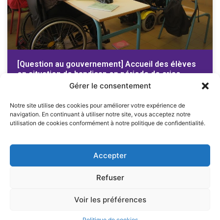
[Question au gouvernement] Accueil des élèves
en situation de handicap en période de crise
sanitaire
Gérer le consentement
M. Adrien Quatennens interroge M. le ministre de l’éducation
Notre site utilise des cookies pour améliorer votre expérience de
nationale, de la jeunesse et des sports sur l’accueil des enfants en
navigation. En continuant à utiliser notre site, vous acceptez notre
situation de handicap dans
utilisation de cookies conformément à notre politique de confidentialité.
LIRE LA SUITE
Accepter
1
2
3
4
5
6
7
Refuser
Voir les préférences
2024 – Adrien Quatennens – Tous droits réservés –
Mentions légales
Politique de cookies